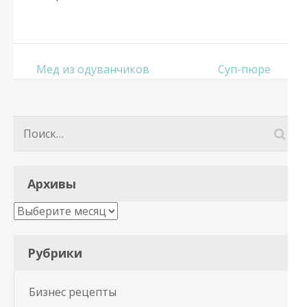
Навигация
Мед из одуванчиков
Суп-пюре
по
записям
Найти:
Архивы
Архивы
Рубрики
Бизнес рецепты