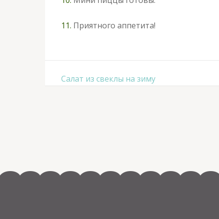
11.
Приятного аппетита!
Навигация
Салат из свеклы на зиму
по
записям