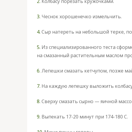
2.
Колбасу порезать кружочками.
3.
Чеснок хорошенечко измельчить.
4.
Сыр натереть на небольшой терке, пот
5.
Из специализированного теста сфор
на смазанный растительным маслом пр
6.
Лепешки смазать кетчупом, позже ма
7.
На каждую лепешку выложить колбасу
8.
Сверху смазать сырно — яичной массо
9.
Выпекать 17-20 минут при 174-180 С.
10.
Мини пиццы готовы.