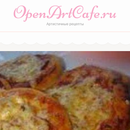
OpenArtCafe.ru
Артистичные рецепты