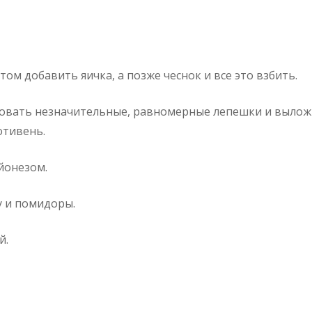
ом добавить яичка, а позже чеснок и все это взбить.
мовать незначительные, равномерные лепешки и выло
отивень.
йонезом.
 и помидоры.
й.