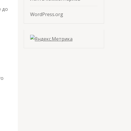
е до
WordPress.org
го