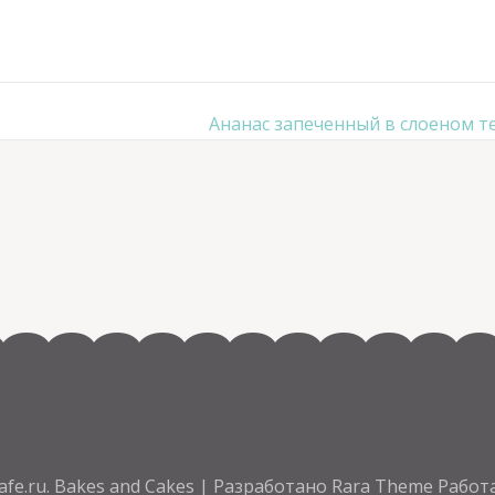
Ананас запеченный в слоеном т
fe.ru
.
Bakes and Cakes | Разработано
Rara Theme
Работ