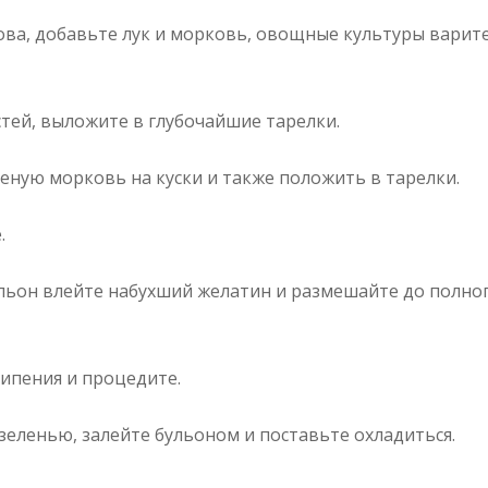
ова, добавьте лук и морковь, овощные культуры варит
тей, выложите в глубочайшие тарелки.
еную морковь на куски и также положить в тарелки.
.
льон влейте набухший желатин и размешайте до полно
кипения и процедите.
еленью, залейте бульоном и поставьте охладиться.