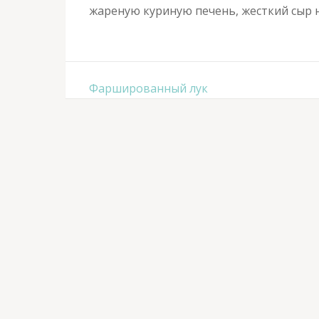
жареную куриную печень, жесткий сыр 
Навигация
Фаршированный лук
по
записям