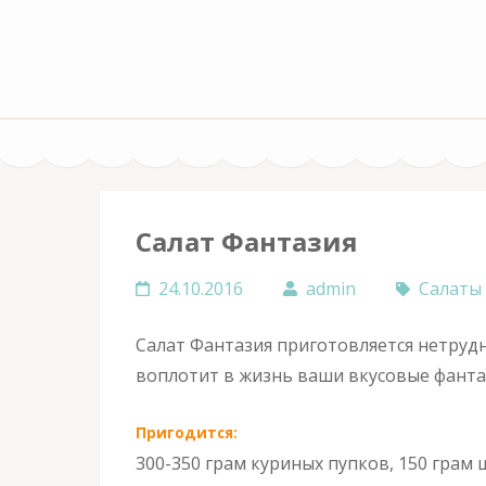
Перейти
к
содержимому
(нажмите
Enter)
Салат Фантазия
24.10.2016
admin
Салаты
Салат Фантазия приготовляется нетрудн
воплотит в жизнь ваши вкусовые фанта
Пригодится:
300-350 грам куриных пупков, 150 грам 