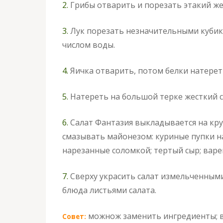
2.
Грибы отварить и порезать этакий же 
3.
Лук порезать незначительными кубик
числом воды.
4.
Яичка отварить, потом белки натереть
5.
Натереть на большой терке жесткий с
6.
Салат Фантазия выкладывается на кр
смазывать майонезом: куриные пупки н
нарезанные соломкой; тертый сыр; варе
7.
Сверху украсить салат измельченными
блюда листьями салата.
можнож заменить ингредиенты; в
Совет: