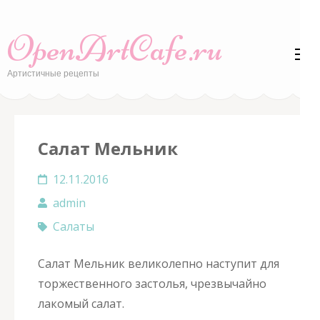
Перейти
к
OpenArtCafe.ru
содержимому
(нажмите
Артистичные рецепты
Enter)
Салат Мельник
12.11.2016
admin
Салаты
Салат Мельник великолепно наступит для
торжественного застолья, чрезвычайно
лакомый салат.