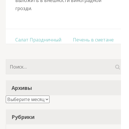
выложить в внешности виноградной
грозди.
Навигация
Салат Праздничный
Печень в сметане
по
записям
Найти:
Архивы
Архивы
Рубрики