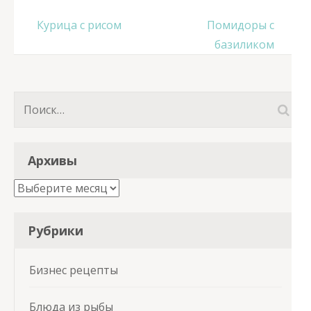
Навигация
Курица с рисом
Помидоры с
по
базиликом
записям
Найти:
Архивы
Архивы
Рубрики
Бизнес рецепты
Блюда из рыбы