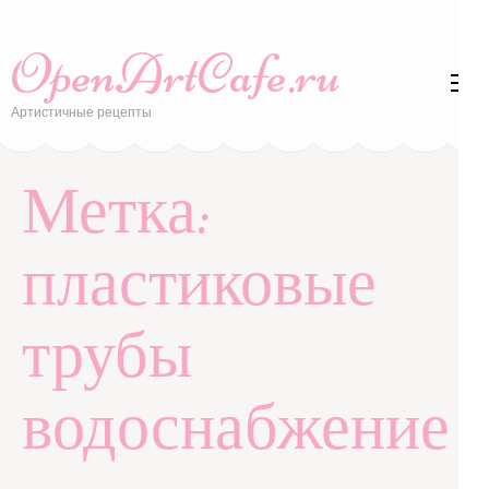
Перейти
к
OpenArtCafe.ru
содержимому
(нажмите
Артистичные рецепты
Enter)
Метка:
пластиковые
трубы
водоснабжение