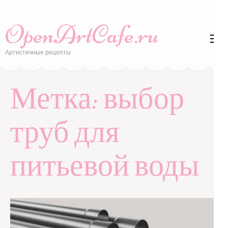
Перейти
к
OpenArtCafe.ru
содержимому
(нажмите
Артистичные рецепты
Enter)
Метка:
выбор
труб для
питьевой воды