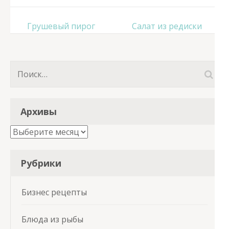
Навигация
Грушевый пирог
Салат из редиски
по
записям
Найти:
Архивы
Архивы
Рубрики
Бизнес рецепты
Блюда из рыбы