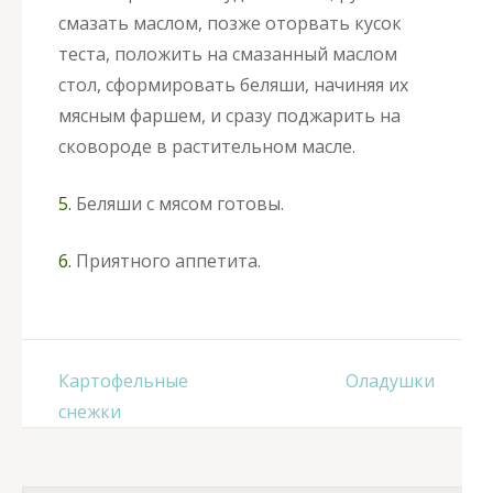
смазать маслом, позже оторвать кусок
теста, положить на смазанный маслом
стол, сформировать беляши, начиняя их
мясным фаршем, и сразу поджарить на
сковороде в растительном масле.
5.
Беляши с мясом готовы.
6.
Приятного аппетита.
Навигация
Картофельные
Оладушки
по
снежки
записям