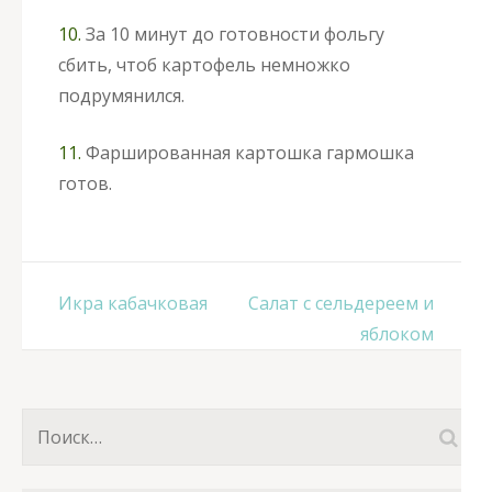
10.
За 10 минут до готовности фольгу
сбить, чтоб картофель немножко
подрумянился.
11.
Фаршированная картошка гармошка
готов.
Навигация
Икра кабачковая
Салат с сельдереем и
по
яблоком
записям
Найти: