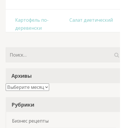
Навигация
Картофель по-
Салат диетический
по
деревенски
записям
Найти:
Архивы
Архивы
Рубрики
Бизнес рецепты