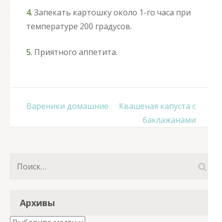
4.
Запекать картошку около 1-го часа при
температуре 200 градусов.
5.
Приятного аппетита.
Навигация
Вареники домашние
Квашеная капуста с
по
баклажанами
записям
Найти:
Архивы