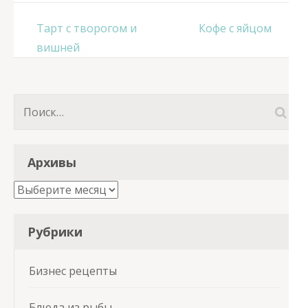
Навигация
Тарт с творогом и
Кофе с яйцом
по
вишней
записям
Найти:
Архивы
Архивы
Рубрики
Бизнес рецепты
Блюда из рыбы