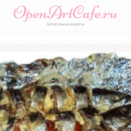
OpenArtCafe.ru
Артистичные рецепты