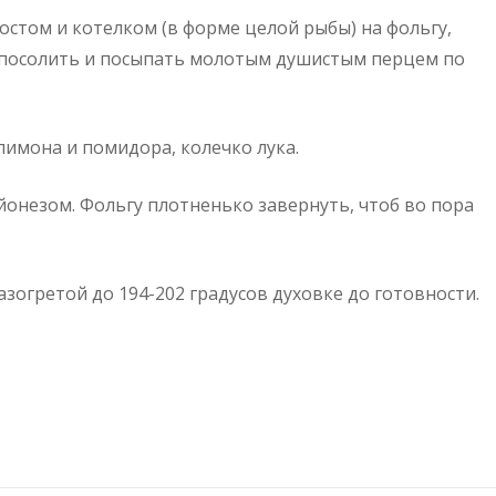
остом и котелком (в форме целой рыбы) на фольгу,
 посолить и посыпать молотым душистым перцем по
имона и помидора, колечко лука.
онезом. Фольгу плотненько завернуть, чтоб во пора
зогретой до 194-202 градусов духовке до готовности.