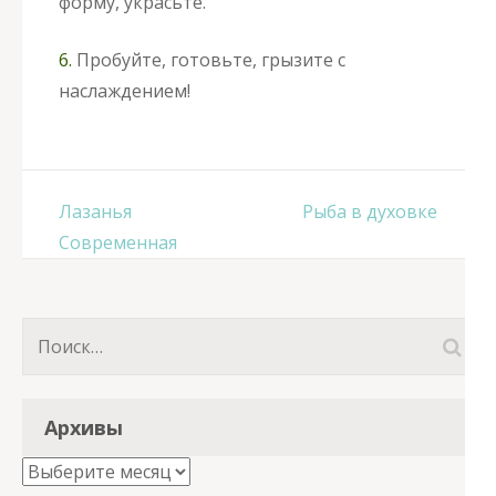
форму, украсьте.
6.
Пробуйте, готовьте, грызите с
наслаждением!
Навигация
Лазанья
Рыба в духовке
по
Современная
записям
Найти:
Архивы
Архивы