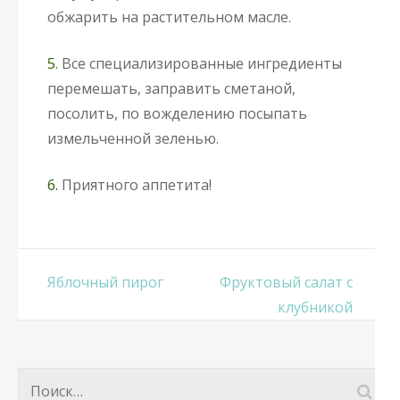
обжарить на растительном масле.
5.
Все специализированные ингредиенты
перемешать, заправить сметаной,
посолить, по вожделению посыпать
измельченной зеленью.
6.
Приятного аппетита!
Навигация
Яблочный пирог
Фруктовый салат с
по
клубникой
записям
Найти: