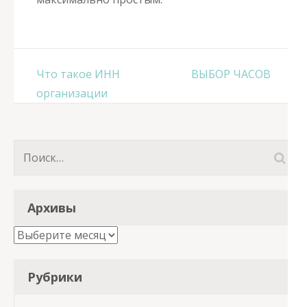
Навигация
Что такое ИНН
ВЫБОР ЧАСОВ
по
организации
записям
Найти:
Архивы
Архивы
Рубрики